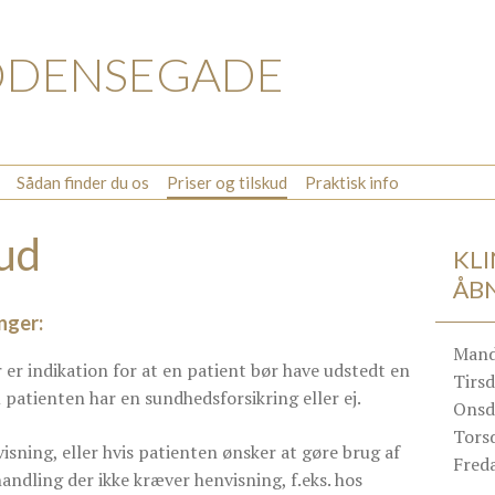
ODENSEGADE
Sådan finder du os
Priser og tilskud
Praktisk info
kud
KL
ÅB
nger:
Mand
 er indikation for at en patient bør have udstedt en
Tirsd
patienten har en sundhedsforsikring eller ej.
Onsd
Tors
isning, eller hvis patienten ønsker at gøre brug af
Fred
andling der ikke kræver henvisning, f.eks. hos