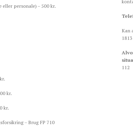
konta
eller personale) – 500 kr.
Tele
Kan 
1813
Alvo
situa
112
kr.
500 kr.
0 kr.
sforsikring – Brug FP 710