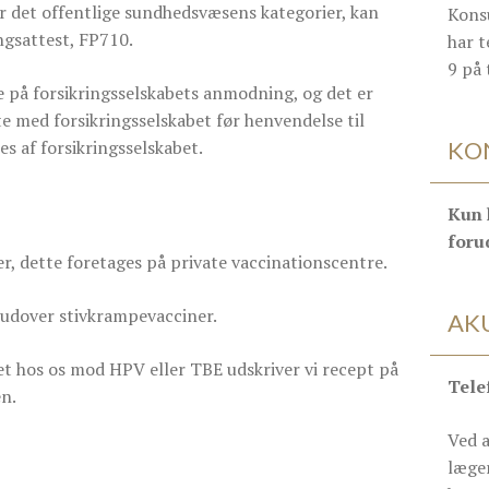
r det offentlige sundhedsvæsens kategorier, kan
Konsu
ngsattest, FP710.
har t
9 på 
 på forsikringsselskabets anmodning, og det er
tte med forsikringsselskabet før henvendelse til
s af forsikringsselskabet.
KO
Kun 
foru
er, dette foretages på private vaccinationscentre.
n udover stivkrampevacciner.
AK
et hos os mod HPV eller TBE udskriver vi recept på
Tele
en.
Ved a
læge