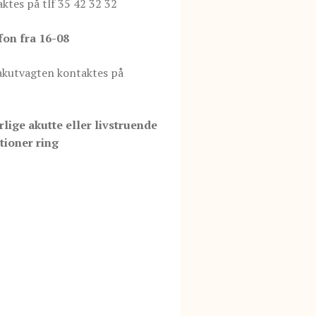
ktes på tlf 35 42 32 32
fon fra 16-08
akutvagten kontaktes på
rlige akutte eller livstruende
tioner ring